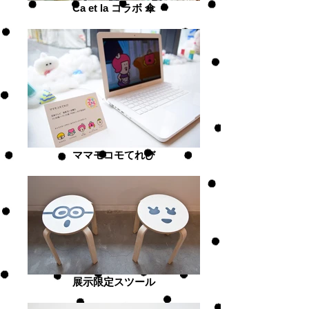
Ca et la コラボ 傘
ママモコモてれび
展示限定スツール