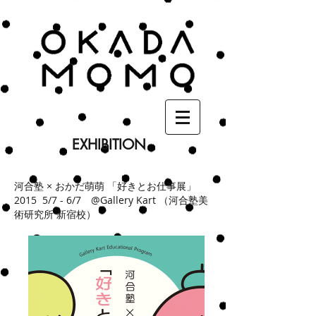
EXHIBITION
個展
河合塾 × おかだ萌萌 「好きとお仕事展」
2015 5/7 - 6/7 @Gallery Kart （河合塾美
術研究所 新宿校）